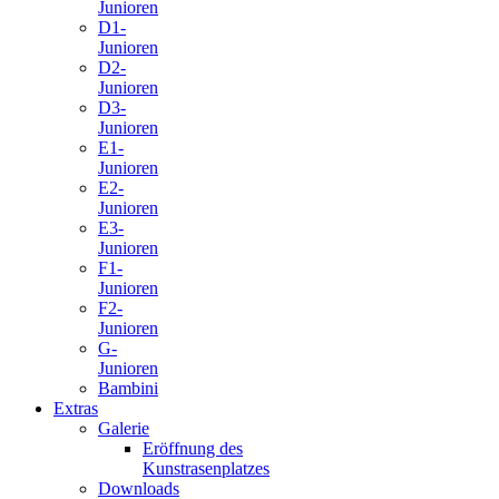
Junioren
D1-
Junioren
D2-
Junioren
D3-
Junioren
E1-
Junioren
E2-
Junioren
E3-
Junioren
F1-
Junioren
F2-
Junioren
G-
Junioren
Bambini
Extras
Galerie
Eröffnung des
Kunstrasenplatzes
Downloads